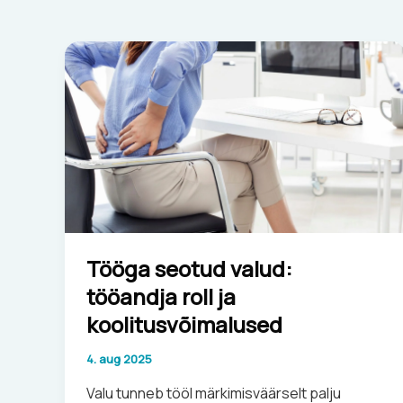
Tööga
seotud
valud:
tööandja
roll
ja
koolitusvõimalused
Tööga seotud valud:
tööandja roll ja
koolitusvõimalused
4. aug 2025
Valu tunneb tööl märkimisväärselt palju