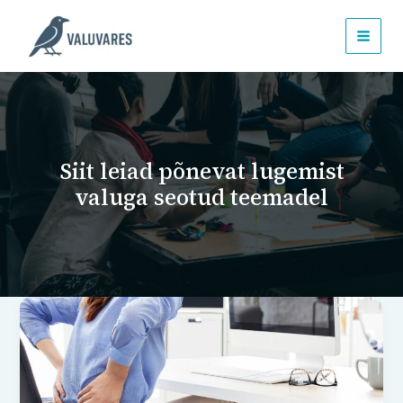
Skip
to
content
Siit leiad põnevat lugemist
valuga seotud teemadel
Tööga
seotud
valud:
tööandja
roll