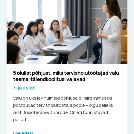
põhjust,
miks
tervishoiutöötajad
valu
teemal
täiendkoolitusi
vajavad
5 olulist põhjust, miks tervishoiutöötajad valu
teemal täiendkoolitusi vajavad
31. juuli 2025
Valu on üks levinuimaid põhjuseid, miks inimesed
pöörduvad tervishoiutöötaja poole – olgu selleks
arst, füsioterapeut või õde. Ometi tunnistavad
paljud
Loe edasi