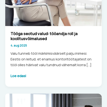
ja
koolitusvõimalused
Tööga seotud valud: tööandja roll ja
koolitusvõimalused
4. aug 2025
Valu tunneb tööl märkimisväärselt palju inimesi.
Eestis on leitud, et enamus kontoritöötajatest on
tööl olles häirivat valu tundnud vähemalt korra […]
Loe edasi
5
olulist