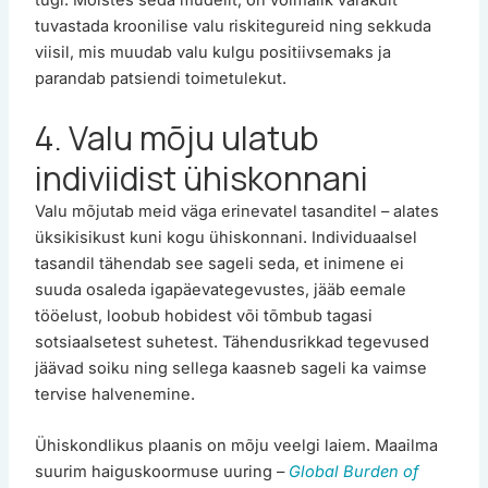
tugi. Mõistes seda mudelit, on võimalik varakult
tuvastada kroonilise valu riskitegureid ning sekkuda
viisil, mis muudab valu kulgu positiivsemaks ja
parandab patsiendi toimetulekut.
4. Valu mõju ulatub
indiviidist ühiskonnani
Valu mõjutab meid väga erinevatel tasanditel – alates
üksikisikust kuni kogu ühiskonnani. Individuaalsel
tasandil tähendab see sageli seda, et inimene ei
suuda osaleda igapäevategevustes, jääb eemale
tööelust, loobub hobidest või tõmbub tagasi
sotsiaalsetest suhetest. Tähendusrikkad tegevused
jäävad soiku ning sellega kaasneb sageli ka vaimse
tervise halvenemine.
Ühiskondlikus plaanis on mõju veelgi laiem. Maailma
suurim haiguskoormuse uuring –
Global Burden of