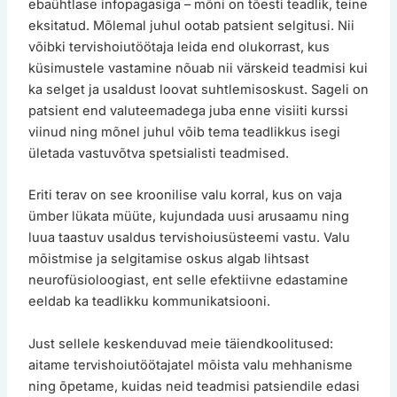
ebaühtlase infopagasiga – mõni on tõesti teadlik, teine
eksitatud. Mõlemal juhul ootab patsient selgitusi. Nii
võibki tervishoiutöötaja leida end olukorrast, kus
küsimustele vastamine nõuab nii värskeid teadmisi kui
ka selget ja usaldust loovat suhtlemisoskust. Sageli on
patsient end valuteemadega juba enne visiiti kurssi
viinud ning mõnel juhul võib tema teadlikkus isegi
ületada vastuvõtva spetsialisti teadmised.
Eriti terav on see kroonilise valu korral, kus on vaja
ümber lükata müüte, kujundada uusi arusaamu ning
luua taastuv usaldus tervishoiusüsteemi vastu. Valu
mõistmise ja selgitamise oskus algab lihtsast
neurofüsioloogiast, ent selle efektiivne edastamine
eeldab ka teadlikku kommunikatsiooni.
Just sellele keskenduvad meie täiendkoolitused:
aitame tervishoiutöötajatel mõista valu mehhanisme
ning õpetame, kuidas neid teadmisi patsiendile edasi