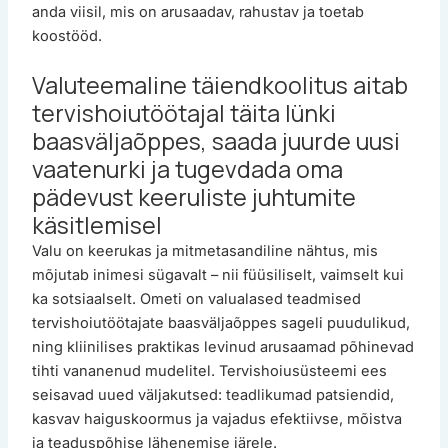
anda viisil, mis on arusaadav, rahustav ja toetab
koostööd.
Valuteemaline täiendkoolitus aitab
tervishoiutöötajal täita lünki
baasväljaõppes, saada juurde uusi
vaatenurki ja tugevdada oma
pädevust keeruliste juhtumite
käsitlemisel
Valu on keerukas ja mitmetasandiline nähtus, mis
mõjutab inimesi sügavalt – nii füüsiliselt, vaimselt kui
ka sotsiaalselt. Ometi on valualased teadmised
tervishoiutöötajate baasväljaõppes sageli puudulikud,
ning kliinilises praktikas levinud arusaamad põhinevad
tihti vananenud mudelitel. Tervishoiusüsteemi ees
seisavad uued väljakutsed: teadlikumad patsiendid,
kasvav haiguskoormus ja vajadus efektiivse, mõistva
ja teaduspõhise lähenemise järele.