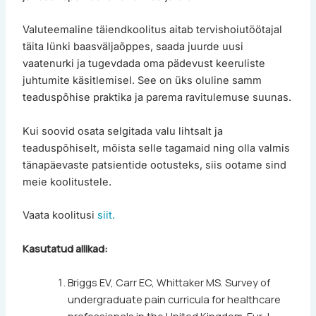
Valuteemaline täiendkoolitus aitab tervishoiutöötajal
täita lünki baasväljaõppes, saada juurde uusi
vaatenurki ja tugevdada oma pädevust keeruliste
juhtumite käsitlemisel. See on üks oluline samm
teaduspõhise praktika ja parema ravitulemuse suunas.
Kui soovid osata selgitada valu lihtsalt ja
teaduspõhiselt, mõista selle tagamaid ning olla valmis
tänapäevaste patsientide ootusteks, siis ootame sind
meie koolitustele.
Vaata koolitusi
siit.
Kasutatud allikad:
Briggs EV, Carr EC, Whittaker MS. Survey of
undergraduate pain curricula for healthcare
professionals in the United Kingdom. Eur J