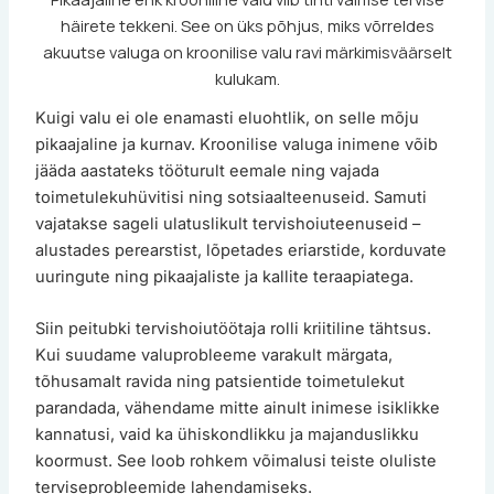
häirete tekkeni. See on üks põhjus, miks võrreldes
akuutse valuga on kroonilise valu ravi märkimisväärselt
kulukam.
Kuigi valu ei ole enamasti eluohtlik, on selle mõju
pikaajaline ja kurnav. Kroonilise valuga inimene võib
jääda aastateks tööturult eemale ning vajada
toimetulekuhüvitisi ning sotsiaalteenuseid. Samuti
vajatakse sageli ulatuslikult tervishoiuteenuseid –
alustades perearstist, lõpetades eriarstide, korduvate
uuringute ning pikaajaliste ja kallite teraapiatega.
Siin peitubki tervishoiutöötaja rolli kriitiline tähtsus.
Kui suudame valuprobleeme varakult märgata,
tõhusamalt ravida ning patsientide toimetulekut
parandada, vähendame mitte ainult inimese isiklikke
kannatusi, vaid ka ühiskondlikku ja majanduslikku
koormust. See loob rohkem võimalusi teiste oluliste
terviseprobleemide lahendamiseks.