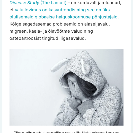
Disease Study
(The Lancet)
– on korduvalt järeldanud,
et
valu levimus on kasvutrendis ning see on üks
olulisemaid globaalse haiguskoormuse põhjustajaid.
Kõige sagedasemad probleemid on alaseljavalu,
migreen, kaela- ja õlavöötme valud ning
osteoartroosist tingitud liigesevalud.
Pikaajaline ehk krooniline valu viib tihti vaimse tervise