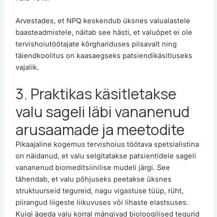
Arvestades, et NPQ keskendub üksnes valualastele
baasteadmistele, näitab see hästi, et valuõpet ei ole
tervishoiutöötajate kõrghariduses piisavalt ning
täiendkoolitus on kaasaegseks patsiendikäsitluseks
vajalik.
3. Praktikas käsitletakse
valu sageli läbi vananenud
arusaamade ja meetodite
Pikaajaline kogemus tervishoius töötava spetsialistina
on näidanud, et valu selgitatakse patsientidele sageli
vananenud biomeditsiinilise mudeli järgi. See
tähendab, et valu põhjuseks peetakse üksnes
struktuurseid tegureid, nagu vigastuse tüüp, rüht,
piirangud liigeste liikuvuses või lihaste elastsuses.
Kuigi ägeda valu korral mängivad bioloogilised tegurid