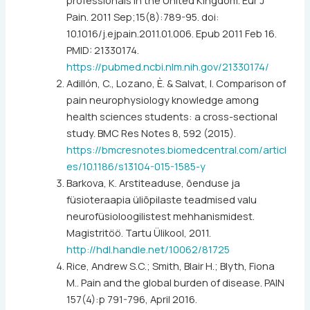
Pain. 2011 Sep;15(8):789-95. doi:
10.1016/j.ejpain.2011.01.006. Epub 2011 Feb 16.
PMID: 21330174.
https://pubmed.ncbi.nlm.nih.gov/21330174/
Adillón, C., Lozano, È. & Salvat, I. Comparison of
pain neurophysiology knowledge among
health sciences students: a cross-sectional
study. BMC Res Notes 8, 592 (2015).
https://bmcresnotes.biomedcentral.com/articl
es/10.1186/s13104-015-1585-y
Barkova, K. Arstiteaduse, õenduse ja
füsioteraapia üliõpilaste teadmised valu
neurofüsioloogilistest mehhanismidest.
Magistritöö. Tartu Ülikool, 2011.
http://hdl.handle.net/10062/81725
Rice, Andrew S.C.; Smith, Blair H.; Blyth, Fiona
M.. Pain and the global burden of disease. PAIN
157(4):p 791-796, April 2016.