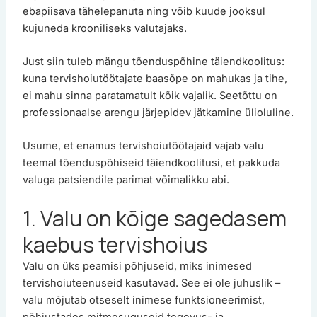
ebapiisava tähelepanuta ning võib kuude jooksul
kujuneda krooniliseks valutajaks.
Just siin tuleb mängu tõenduspõhine täiendkoolitus:
kuna tervishoiutöötajate baasõpe on mahukas ja tihe,
ei mahu sinna paratamatult kõik vajalik. Seetõttu on
professionaalse arengu järjepidev jätkamine ülioluline.
Usume, et enamus tervishoiutöötajaid vajab valu
teemal tõenduspõhiseid täiendkoolitusi, et pakkuda
valuga patsiendile parimat võimalikku abi.
1. Valu on kõige sagedasem
kaebus tervishoius
Valu on üks peamisi põhjuseid, miks inimesed
tervishoiuteenuseid kasutavad. See ei ole juhuslik –
valu mõjutab otseselt inimese funktsioneerimist,
põhjustades mitmesuguseid tegevus- ja