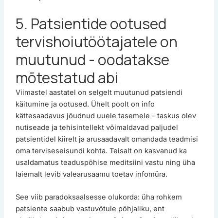
5. Patsientide ootused
tervishoiutöötajatele on
muutunud - oodatakse
mõtestatud abi
Viimastel aastatel on selgelt muutunud patsiendi
käitumine ja ootused. Ühelt poolt on info
kättesaadavus jõudnud uuele tasemele – taskus olev
nutiseade ja tehisintellekt võimaldavad paljudel
patsientidel kiirelt ja arusaadavalt omandada teadmisi
oma terviseseisundi kohta. Teisalt on kasvanud ka
usaldamatus teaduspõhise meditsiini vastu ning üha
laiemalt levib valearusaamu toetav infomüra.
See viib paradoksaalsesse olukorda: üha rohkem
patsiente saabub vastuvõtule põhjaliku, ent