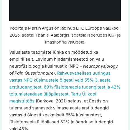
Koolitaja Martin Argus on läbinud EFIC Euroopa Valukooli
2023. aastal Taanis, Aalborgis, spetsialiseerudes luu- ja
lihaskonna valudele.
Valualaste teadmiste lünka on mõõdetud ka
empiiriliselt. Levinum hindamismeetod on valu
neurofüsioloogia küsimustik (NPQ –
Neurophysiology
of Pain Questionnaire
).
Rahvusvahelises uuringus
vastas NPQ küsimustele õigesti vaid 55% 3. aasta
arstitudengitest, 69% füsioteraapia tudengitest ja 42%
toitumisteaduse üliõpilastest.
Tartu Ülikooli
magistritöös
(Barkova, 2021) selgus, et Eestis on
tulemused sarnased: viimase aasta arstitudengid
vastasid õigesti keskmiselt 65% küsimustest,
füsioteraapia üliõpilased 52% ja õenduse tudengid
vaid 45%.