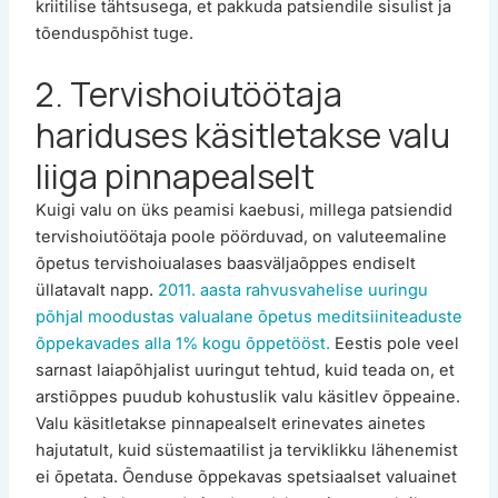
kriitilise tähtsusega, et pakkuda patsiendile sisulist ja
tõenduspõhist tuge.
2. Tervishoiutöötaja
hariduses käsitletakse valu
liiga pinnapealselt
Kuigi valu on üks peamisi kaebusi, millega patsiendid
tervishoiutöötaja poole pöörduvad, on valuteemaline
õpetus tervishoiualases baasväljaõppes endiselt
üllatavalt napp.
2011. aasta rahvusvahelise uuringu
põhjal moodustas valualane õpetus meditsiiniteaduste
õppekavades alla 1% kogu õppetööst.
Eestis pole veel
sarnast laiapõhjalist uuringut tehtud, kuid teada on, et
arstiõppes puudub kohustuslik valu käsitlev õppeaine.
Valu käsitletakse pinnapealselt erinevates ainetes
hajutatult, kuid süstemaatilist ja terviklikku lähenemist
ei õpetata. Õenduse õppekavas spetsiaalset valuainet