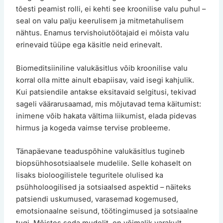
tõesti peamist rolli, ei kehti see kroonilise valu puhul –
seal on valu palju keerulisem ja mitmetahulisem
nähtus. Enamus tervishoiutöötajaid ei mõista valu
erinevaid tüüpe ega käsitle neid erinevalt.
Biomeditsiiniline valukäsitlus võib kroonilise valu
korral olla mitte ainult ebapiisav, vaid isegi kahjulik.
Kui patsiendile antakse eksitavaid selgitusi, tekivad
sageli väärarusaamad, mis mõjutavad tema käitumist:
inimene võib hakata vältima liikumist, elada pidevas
hirmus ja kogeda vaimse tervise probleeme.
Tänapäevane teaduspõhine valukäsitlus tugineb
biopsühhosotsiaalsele mudelile. Selle kohaselt on
lisaks bioloogilistele teguritele olulised ka
psühholoogilised ja sotsiaalsed aspektid – näiteks
patsiendi uskumused, varasemad kogemused,
emotsionaalne seisund, töötingimused ja sotsiaalne