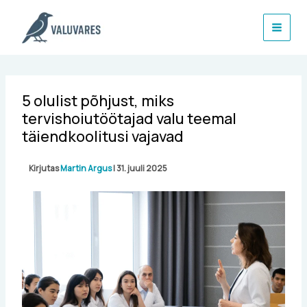
Skip
to
content
5 olulist põhjust, miks
tervishoiutöötajad valu teemal
täiendkoolitusi vajavad
Kirjutas
Martin Argus
|
31. juuli 2025