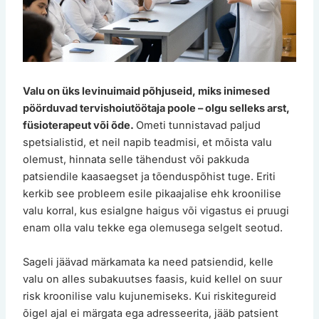
Valu on üks levinuimaid põhjuseid, miks inimesed
pöörduvad tervishoiutöötaja poole – olgu selleks arst,
füsioterapeut või õde.
Ometi tunnistavad paljud
spetsialistid, et neil napib teadmisi, et mõista valu
olemust, hinnata selle tähendust või pakkuda
patsiendile kaasaegset ja tõenduspõhist tuge. Eriti
kerkib see probleem esile pikaajalise ehk kroonilise
valu korral, kus esialgne haigus või vigastus ei pruugi
enam olla valu tekke ega olemusega selgelt seotud.
Sageli jäävad märkamata ka need patsiendid, kelle
valu on alles subakuutses faasis, kuid kellel on suur
risk kroonilise valu kujunemiseks. Kui riskitegureid
õigel ajal ei märgata ega adresseerita, jääb patsient