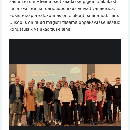
samuti ei ole – teadmised saadakse pigem praktikast,
mille kvaliteet ja tõenduspõhisus võivad varieeruda.
Füsioteraapia valdkonnas on olukord paranenud: Tartu
Ülikoolis on nüüd magistritaseme õppekavasse lisatud
kohustuslik valukäsitluse aine.