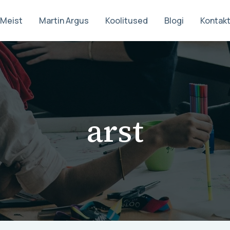
Meist
Martin Argus
Koolitused
Blogi
Kontak
arst