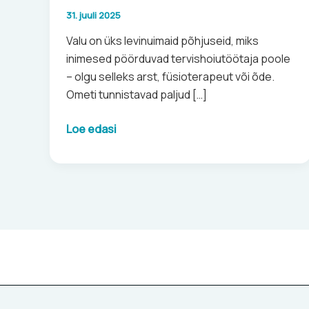
31. juuli 2025
Valu on üks levinuimaid põhjuseid, miks
inimesed pöörduvad tervishoiutöötaja poole
– olgu selleks arst, füsioterapeut või õde.
Ometi tunnistavad paljud […]
Loe edasi