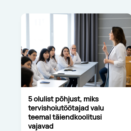
5
olulist
põhjust,
miks
tervishoiutöötajad
valu
teemal
täiendkoolitusi
vajavad
5 olulist põhjust, miks
tervishoiutöötajad valu
teemal täiendkoolitusi
vajavad