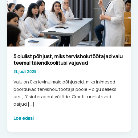
valu
teemal
täiendkoolitusi
vajavad
5 olulist põhjust, miks tervishoiutöötajad valu
teemal täiendkoolitusi vajavad
31. juuli 2025
Valu on üks levinuimaid põhjuseid, miks inimesed
pöörduvad tervishoiutöötaja poole – olgu selleks
arst, füsioterapeut või õde. Ometi tunnistavad
paljud […]
Loe edasi