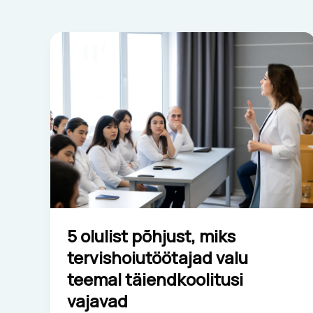
5
olulist
põhjust,
miks
tervishoiutöötajad
valu
teemal
täiendkoolitusi
vajavad
5 olulist põhjust, miks
tervishoiutöötajad valu
teemal täiendkoolitusi
vajavad