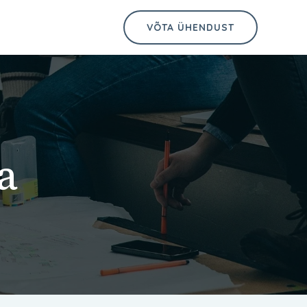
t
VÕTA ÜHENDUST
a