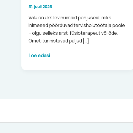
31. juuli 2025
Valu on üks levinuimaid põhjuseid, miks
inimesed pöörduvad tervishoiutöötaja poole
– olgu selleks arst, füsioterapeut või õde.
Ometi tunnistavad paljud […]
Loe edasi