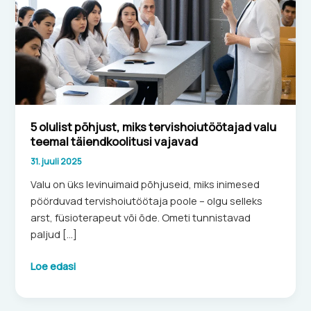
valu
teemal
täiendkoolitusi
vajavad
5 olulist põhjust, miks tervishoiutöötajad valu
teemal täiendkoolitusi vajavad
31. juuli 2025
Valu on üks levinuimaid põhjuseid, miks inimesed
pöörduvad tervishoiutöötaja poole – olgu selleks
arst, füsioterapeut või õde. Ometi tunnistavad
paljud […]
Loe edasi